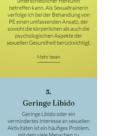
unterschiedlicher Herkunft
betreffen kann. Als Sexualtrainerin
verfolge ich bei der Behandlung von
PE einen umfassenden Ansatz, der
sowohl die körperlichen als auch die
psychologischen Aspekte der
sexuellen Gesundheit berücksichtigt.
Mehr lesen
3.
Geringe Libido
Geringe Libido oder ein
vermindertes Interesse an sexuellen
Aktivitäten ist ein häufiges Problem,
mit dem viele Menschen zu