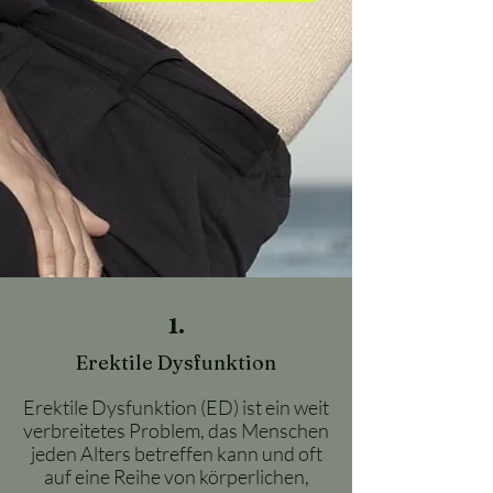
1.
Erektile Dysfunktion
Erektile Dysfunktion (ED) ist ein weit
verbreitetes Problem, das Menschen
jeden Alters betreffen kann und oft
auf eine Reihe von körperlichen,