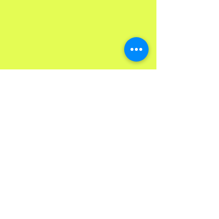
Zusammenarbeit mit
den besten Partnern