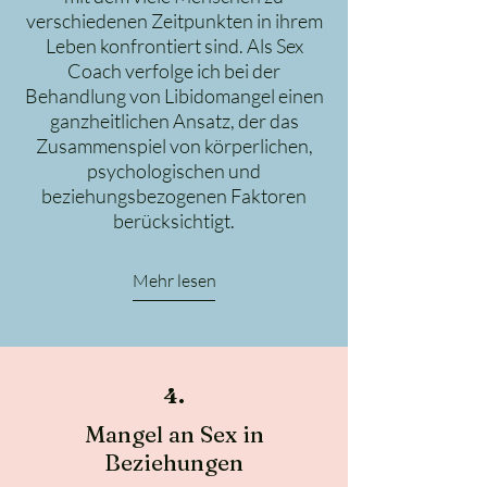
verschiedenen Zeitpunkten in ihrem
Leben konfrontiert sind. Als Sex
Coach verfolge ich bei der
Behandlung von Libidomangel einen
ganzheitlichen Ansatz, der das
Zusammenspiel von körperlichen,
psychologischen und
beziehungsbezogenen Faktoren
berücksichtigt.
Mehr lesen
4.
Mangel an Sex in
Beziehungen