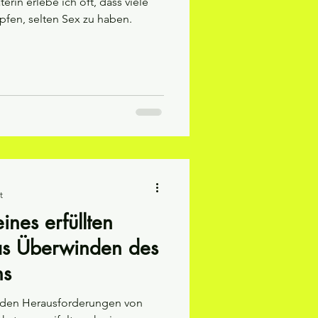
erin erlebe ich oft, dass viele
fen, selten Sex zu haben.
t
nes erfüllten
as Überwinden des
ns
enden Herausforderungen von