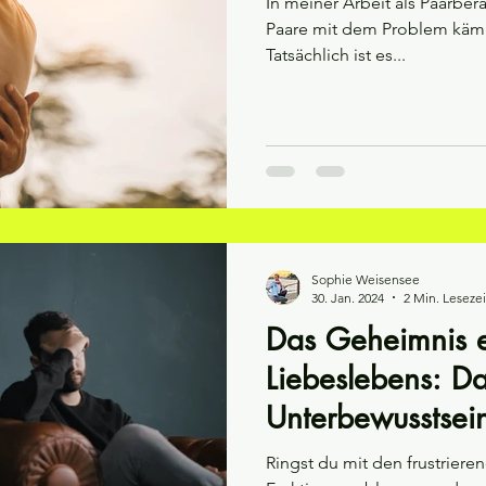
In meiner Arbeit als Paarberat
Paare mit dem Problem kämp
Tatsächlich ist es...
Sophie Weisensee
30. Jan. 2024
2 Min. Lesezei
Das Geheimnis ei
Liebeslebens: D
Unterbewusstsei
Ringst du mit den frustrier