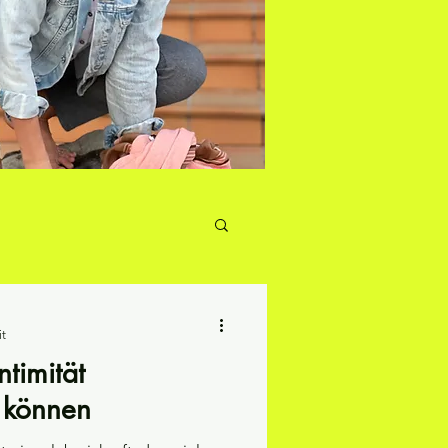
it
ntimität
 können