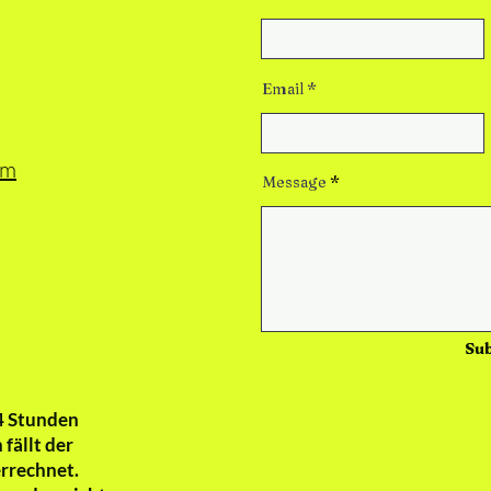
Email
om
Message
Su
4 Stunden
fällt der
errechnet.