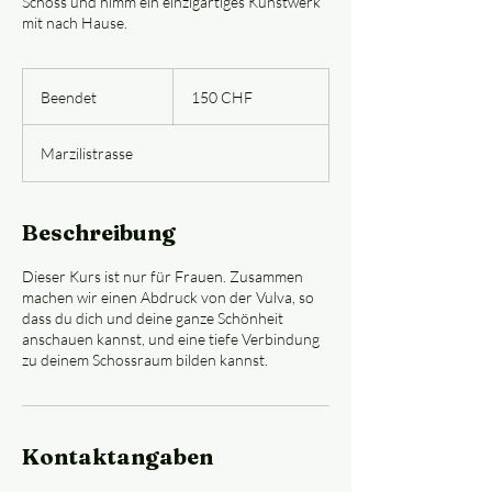
Schoss und nimm ein einzigartiges Kunstwerk
mit nach Hause.
150
Schweizer
Beendet
B
150 CHF
Franken
e
e
Marzilistrasse
n
d
e
t
Beschreibung
Dieser Kurs ist nur für Frauen. Zusammen
machen wir einen Abdruck von der Vulva, so
dass du dich und deine ganze Schönheit
anschauen kannst, und eine tiefe Verbindung
zu deinem Schossraum bilden kannst.
Kontaktangaben